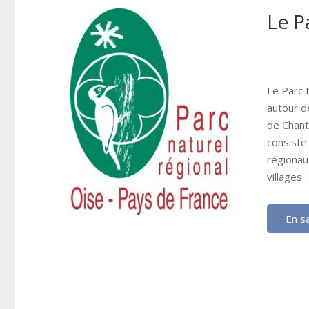
Le P
Le Parc 
autour 
de Chant
consiste
régionaux
villages
En sa