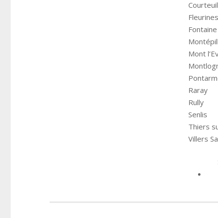
Courteuil
Fleurine
Fontaine
Montépil
Mont l’E
Montlog
Pontarm
Raray
Rully
Senlis
Thiers s
Villers 