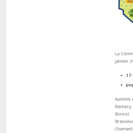
La Commu
janvier 2
17
pop
Aumont 
Barbery
Borest
Brasseu
Chamant