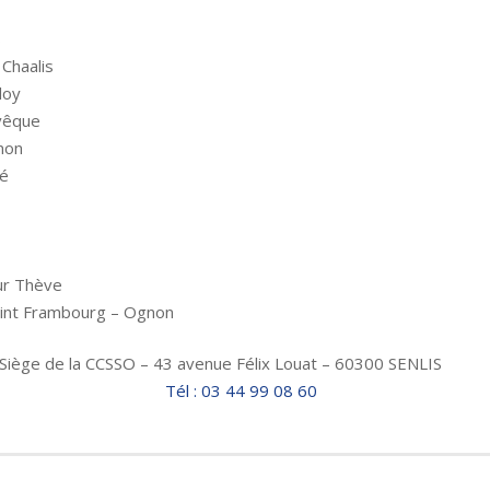
s
 Chaalis
loy
vêque
non
é
ur Thève
Saint Frambourg – Ognon
Siège de la CCSSO – 43 avenue Félix Louat – 60300 SENLIS
Tél : 03 44 99 08 60